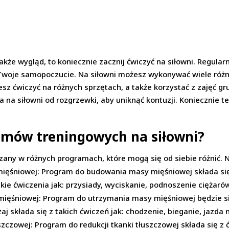
także wygląd, to koniecznie zacznij ćwiczyć na siłowni. Regul
woje samopoczucie. Na siłowni możesz wykonywać wiele różn
esz ćwiczyć na różnych sprzętach, a także korzystać z zajęć gr
 na siłowni od rozgrzewki, aby uniknąć kontuzji. Koniecznie te
ramów treningowych na siłowni?
any w różnych programach, które mogą się od siebie różnić. 
ięśniowej: Program do budowania masy mięśniowej składa się
kie ćwiczenia jak: przysiady, wyciskanie, podnoszenie ciężaró
ięśniowej: Program do utrzymania masy mięśniowej będzie się
składa się z takich ćwiczeń jak: chodzenie, bieganie, jazda 
szczowej: Program do redukcji tkanki tłuszczowej składa się z 