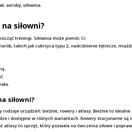
k: aeroby, siłownia.
 na siłowni?
zpocząć treningi. Siłownia może pomóc Ci:
orób, takich jak cukrzyca typu 2, nadciśnienie tętnicze, miaż
ną.
ć.
iała.
na siłowni?
y rodzaje urządzeń: bieżnie, rowery i atlasy. Bieżnie to ideal
ze i dostępne w różnych wariantach. Rowery stacjonarne są i
 atlasy to sprzęt, który pozwala na ćwiczenia siłowe i popraw